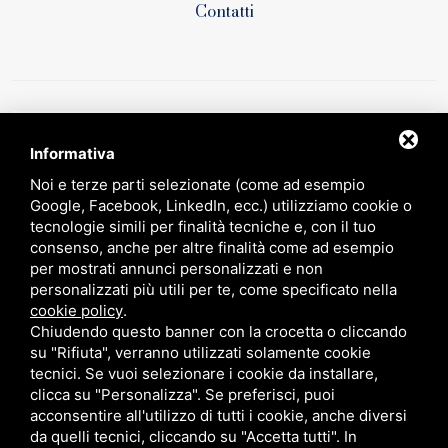
Contatti
Informativa
Noi e terze parti selezionate (come ad esempio
Google, Facebook, LinkedIn, ecc.) utilizziamo cookie o
tecnologie simili per finalità tecniche e, con il tuo
Circular farming - Sviluppo di un sistema innovativo di gestione
sostenibile e certificazione degli input produttivi “ domanda n° 5150328 ai
consenso, anche per altre finalità come ad esempio
sensi del PSR 2014-2020 – Regione Emilia – Romagna, Operazione 16.1.01
per mostrati annunci personalizzati e non
- bando 2019 - FOCUS AREA 4B
personalizzati più utili per te, come specificato nella
https://impresaverde.emiliaromagna.it/goi/
cookie policy
.
Chiudendo questo banner con la crocetta o cliccando
su "Rifiuta", verranno utilizzati solamente cookie
tecnici. Se vuoi selezionare i cookie da installare,
P. IVA 02079750382 /
PRIVACY
/
RESPONSABILE DEL TRATTAMENTO
/
clicca su "Personalizza". Se preferisci, puoi
SITEMAP
acconsentire all'utilizzo di tutti i cookie, anche diversi
QUESTO SITO È PROTETTO DA GOOGLE RECAPTCHA V3,
PRIVACY POLICY
da quelli tecnici, cliccando su "Accetta tutti". In
E
TERMS OF SERVICE
DI GOOGLE.