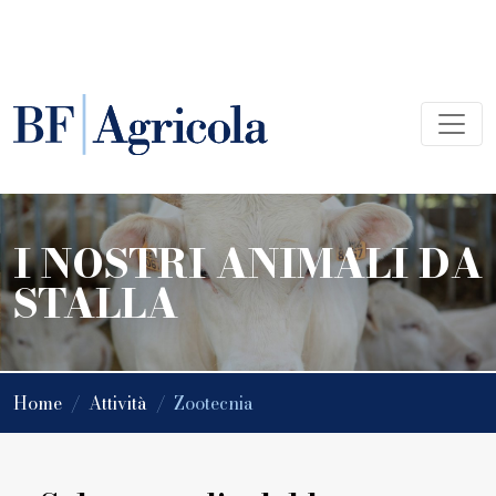
I NOSTRI ANIMALI DA
STALLA
Home
/
Attività
/
Zootecnia