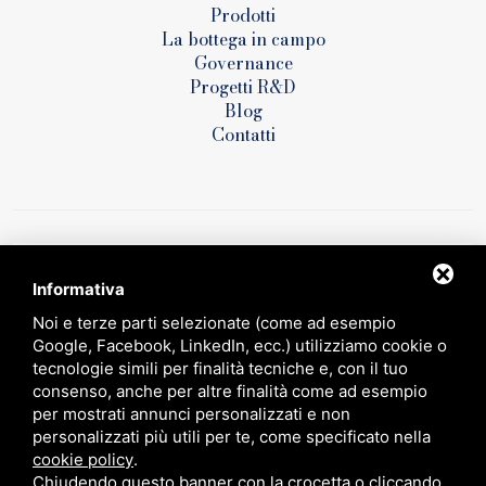
Prodotti
La bottega in campo
Governance
Progetti R&D
Blog
Contatti
Informativa
Noi e terze parti selezionate (come ad esempio
Google, Facebook, LinkedIn, ecc.) utilizziamo cookie o
tecnologie simili per finalità tecniche e, con il tuo
Circular farming - Sviluppo di un sistema innovativo di gestione
sostenibile e certificazione degli input produttivi “ domanda n° 5150328 ai
consenso, anche per altre finalità come ad esempio
sensi del PSR 2014-2020 – Regione Emilia – Romagna, Operazione 16.1.01
per mostrati annunci personalizzati e non
- bando 2019 - FOCUS AREA 4B
personalizzati più utili per te, come specificato nella
https://impresaverde.emiliaromagna.it/goi/
cookie policy
.
Chiudendo questo banner con la crocetta o cliccando