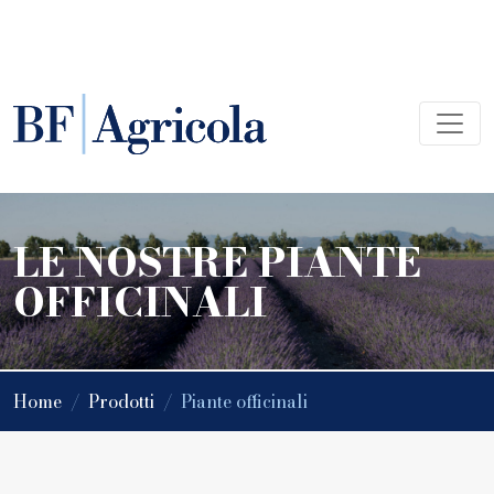
LE NOSTRE PIANTE
OFFICINALI
Home
/
Prodotti
/
Piante officinali