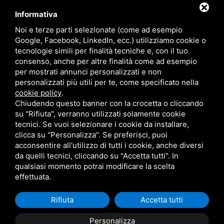
Informativa
Noi e terze parti selezionate (come ad esempio
Google, Facebook, LinkedIn, ecc.) utilizziamo cookie o
tecnologie simili per finalità tecniche e, con il tuo
Circular farming - Sviluppo di un sistema innovativo di gestione
sostenibile e certificazione degli input produttivi “ domanda n° 5150328 ai
consenso, anche per altre finalità come ad esempio
sensi del PSR 2014-2020 – Regione Emilia – Romagna, Operazione 16.1.01
per mostrati annunci personalizzati e non
- bando 2019 - FOCUS AREA 4B
personalizzati più utili per te, come specificato nella
https://impresaverde.emiliaromagna.it/goi/
cookie policy
.
Chiudendo questo banner con la crocetta o cliccando
su "Rifiuta", verranno utilizzati solamente cookie
tecnici. Se vuoi selezionare i cookie da installare,
P. IVA 02079750382 /
PRIVACY
/
RESPONSABILE DEL TRATTAMENTO
/
clicca su "Personalizza". Se preferisci, puoi
SITEMAP
acconsentire all'utilizzo di tutti i cookie, anche diversi
QUESTO SITO È PROTETTO DA GOOGLE RECAPTCHA V3,
PRIVACY POLICY
da quelli tecnici, cliccando su "Accetta tutti". In
E
TERMS OF SERVICE
DI GOOGLE.
qualsiasi momento potrai modificare la scelta
effettuata.
Rifiuta
Accetta tutti
Personalizza