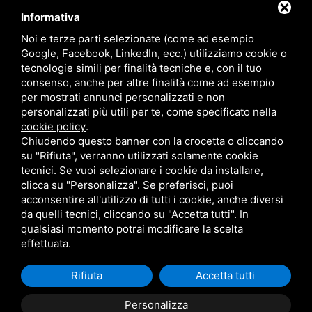
Informativa
Noi e terze parti selezionate (come ad esempio
Google, Facebook, LinkedIn, ecc.) utilizziamo cookie o
tecnologie simili per finalità tecniche e, con il tuo
Circular farming - Sviluppo di un sistema innovativo di gestione
sostenibile e certificazione degli input produttivi “ domanda n° 5150328 ai
consenso, anche per altre finalità come ad esempio
sensi del PSR 2014-2020 – Regione Emilia – Romagna, Operazione 16.1.01
per mostrati annunci personalizzati e non
- bando 2019 - FOCUS AREA 4B
personalizzati più utili per te, come specificato nella
https://impresaverde.emiliaromagna.it/goi/
cookie policy
.
Chiudendo questo banner con la crocetta o cliccando
su "Rifiuta", verranno utilizzati solamente cookie
tecnici. Se vuoi selezionare i cookie da installare,
P. IVA 02079750382 /
PRIVACY
/
RESPONSABILE DEL TRATTAMENTO
/
clicca su "Personalizza". Se preferisci, puoi
SITEMAP
acconsentire all'utilizzo di tutti i cookie, anche diversi
QUESTO SITO È PROTETTO DA GOOGLE RECAPTCHA V3,
PRIVACY POLICY
da quelli tecnici, cliccando su "Accetta tutti". In
E
TERMS OF SERVICE
DI GOOGLE.
qualsiasi momento potrai modificare la scelta
effettuata.
Rifiuta
Accetta tutti
Personalizza